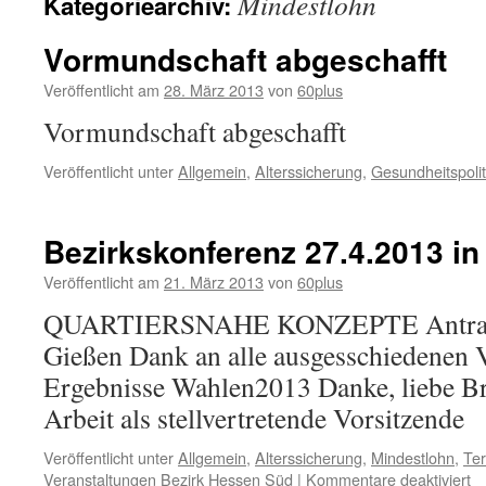
Mindestlohn
Kategoriearchiv:
Vormundschaft abgeschafft
Veröffentlicht am
28. März 2013
von
60plus
Vormundschaft abgeschafft
Veröffentlicht unter
Allgemein
,
Alterssicherung
,
Gesundheitspolit
Bezirkskonferenz 27.4.2013 i
Veröffentlicht am
21. März 2013
von
60plus
QUARTIERSNAHE KONZEPTE Antrag
Gießen Dank an alle ausgesschiedenen 
Ergebnisse Wahlen2013 Danke, liebe Bri
Arbeit als stellvertretende Vorsitzen
Veröffentlicht unter
Allgemein
,
Alterssicherung
,
Mindestlohn
,
Te
fü
Veranstaltungen Bezirk Hessen Süd
|
Kommentare deaktiviert