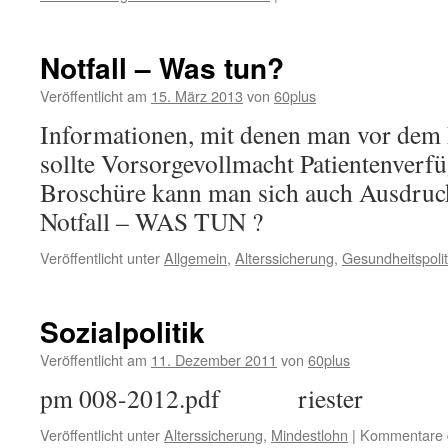
Be
27
in
Notfall – Was tun?
H
Veröffentlicht am
15. März 2013
von
60plus
Informationen, mit denen man vor dem E
sollte Vorsorgevollmacht Patientenverf
Broschüre kann man sich auch Ausdruc
Notfall – WAS TUN ?
Veröffentlicht unter
Allgemein
,
Alterssicherung
,
Gesundheitspolit
Sozialpolitik
Veröffentlicht am
11. Dezember 2011
von
60plus
pm 008-2012.pdf riester
Veröffentlicht unter
Alterssicherung
,
Mindestlohn
|
Kommentare d